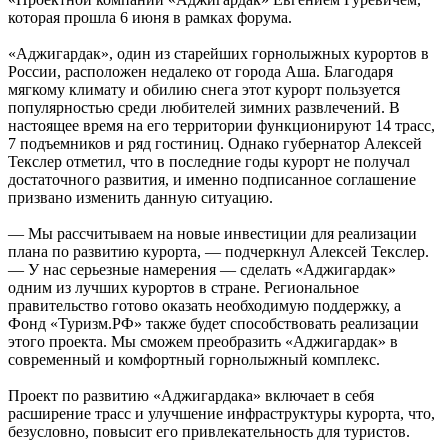
которая прошла 6 июня в рамках форума.
«Аджигардак», один из старейших горнолыжных курортов в
России, расположен недалеко от города Аша. Благодаря
мягкому климату и обилию снега этот курорт пользуется
популярностью среди любителей зимних развлечений. В
настоящее время на его территории функционируют 14 трасс,
7 подъемников и ряд гостиниц. Однако губернатор Алексей
Текслер отметил, что в последние годы курорт не получал
достаточного развития, и именно подписанное соглашение
призвано изменить данную ситуацию.
— Мы рассчитываем на новые инвестиции для реализации
плана по развитию курорта, — подчеркнул Алексей Текслер.
— У нас серьезные намерения — сделать «Аджигардак»
одним из лучших курортов в стране. Региональное
правительство готово оказать необходимую поддержку, а
Фонд «Туризм.РФ» также будет способствовать реализации
этого проекта. Мы сможем преобразить «Аджигардак» в
современный и комфортный горнолыжный комплекс.
Проект по развитию «Аджигардака» включает в себя
расширение трасс и улучшение инфраструктуры курорта, что,
безусловно, повысит его привлекательность для туристов.