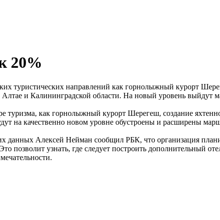
эк 20%
таких туристических направлений как горнолыжный курорт Шерег
на Алтае и Калининградской области. На новый уровень выйдут 
фере туризма, как горнолыжный курорт Шерегеш, создание яхтенно
удут на качественно новом уровне обустроены и расширены марш
их данных Алексей Нейман сообщил РБК, что организация план
Это позволит узнать, где следует построить дополнительный оте
имечательности.