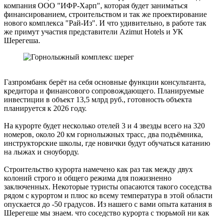
компания ООО "ИФР-Харп", которая будет заниматься
финансированием, строительством и так же проектирование
нового комплекса "Рай-Из". И что удивительно, в работе так
же примут участия представители Azimut Hotels и УК
Шерегеша.
Газпромбанк берёт на себя основные функции консультанта,
кредитора и финансового сопровождающего. Планируемые
инвестиции в объект 13,5 млрд руб., готовность объекта
планируется к 2026 году.
На курорте будет несколько отелей 3 и 4 звезды всего на 320
номеров, около 20 км горнолыжных трасс, два подъёмника,
инструкторские школы, где новички будут обучаться катанию
на лыжах и сноуборду.
Строительство курорта намечено как раз так между двух
колоний строго и общего режима для пожизненно
заключенных. Некоторые туристы опасаются такого соседства
рядом с курортом и плюс ко всему температура в этой области
опускается до -50 градусов. Из нашего с вами опыта катания в
Шерегеше мы знаем. что соседство курорта с тюрьмой ни как