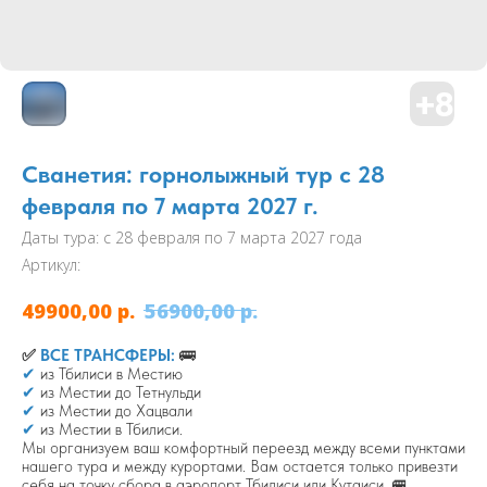
Сванетия: горнолыжный тур с 28
февраля по 7 марта 2027 г.
Даты тура: с 28 февраля по 7 марта 2027 года
Артикул:
р.
р.
49900,00
56900,00
✅
ВСЕ
ТРАНСФЕРЫ:
🚌
✔
из Тбилиси в Местию
✔
из Местии до Тетнульди
✔
из Местии до Хацвали
✔
из Местии в Тбилиси.
Мы организуем ваш комфортный переезд между всеми пунктами
нашего тура и между курортами. Вам остается только привезти
себя на точку сбора в аэропорт Тбилиси или Кутаиси. 🚐