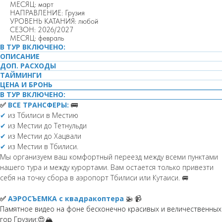
МЕСЯЦ: март
НАПРАВЛЕНИЕ: Грузия
УРОВЕНЬ КАТАНИЯ: любой
СЕЗОН: 2026/2027
МЕСЯЦ: февраль
В ТУР ВКЛЮЧЕНО:
ОПИСАНИЕ
ДОП. РАСХОДЫ
ТАЙМИНГИ
ЦЕНА И БРОНЬ
В ТУР ВКЛЮЧЕНО:
✅
ВСЕ
ТРАНСФЕРЫ:
🚌
✔
из Тбилиси в Местию
✔
из Местии до Тетнульди
✔
из Местии до Хацвали
✔
из Местии в Тбилиси.
Мы организуем ваш комфортный переезд между всеми пунктами
нашего тура и между курортами. Вам остается только привезти
себя на точку сбора в аэропорт Тбилиси или Кутаиси. 🚐
✅
АЭРОСЪЕМКА с квадракоптера
🚁 📹
Памятное видео на фоне бесконечно красивых и величественных
гор Грузии:
😍🏔