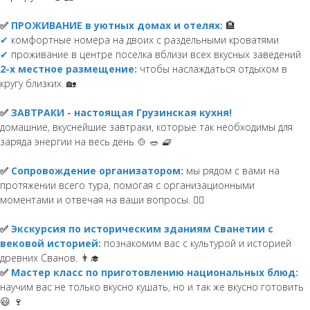
✅
ПРОЖИВАНИЕ в уютных домах и отелях:
🏨
✔
комфортные номера на двоих с раздельными кроватями
✔
проживание в центре поселка вблизи всех вкусных заведений
2-х местное размещение:
чтобы наслаждаться отдыхом в
кругу близких. 🏡
✅
ЗАВТРАКИ - настоящая Грузинская кухня!
домашние, вкуснейшие завтраки, которые так необходимы для
заряда энергии на весь день 🍲 🥗 🧇
✅
Сопровождение организатором:
мы рядом с вами на
протяжении всего тура, помогая с организационными
моментами и отвечая на ваши вопросы. 🙋‍♀️
✅
Экскурсия по историческим зданиям Сванетии с
вековой историей:
познакомим вас с культурой и историей
древних Сванов. 👨‍🎓
✅
Мастер класс по приготовлению национальных блюд:
научим вас не только вкусно кушать, но и так же вкусно готовить
😃 🍷