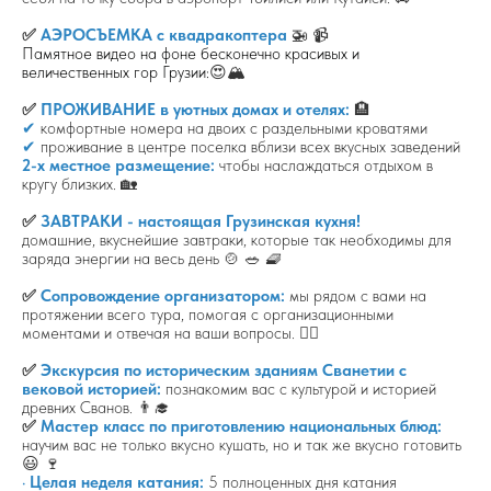
✅
АЭРОСЪЕМКА с квадракоптера
🚁 📹
Памятное видео на фоне бесконечно красивых и
величественных гор Грузии:
😍🏔
✅
ПРОЖИВАНИЕ в уютных домах и отелях:
🏨
✔
комфортные номера на двоих с раздельными кроватями
✔
проживание в центре поселка вблизи всех вкусных заведений
2-х местное размещение:
чтобы наслаждаться отдыхом в
кругу близких. 🏡
✅
ЗАВТРАКИ - настоящая Грузинская кухня!
домашние, вкуснейшие завтраки, которые так необходимы для
заряда энергии на весь день 🍲 🥗 🧇
✅
Сопровождение организатором:
мы рядом с вами на
протяжении всего тура, помогая с организационными
моментами и отвечая на ваши вопросы. 🙋‍♀️
✅
Экскурсия по историческим зданиям Сванетии с
вековой историей:
познакомим вас с культурой и историей
древних Сванов. 👨‍🎓
✅
Мастер класс по приготовлению национальных блюд:
научим вас не только вкусно кушать, но и так же вкусно готовить
😃 🍷
•
Целая неделя катания:
5 полноценных дня катания