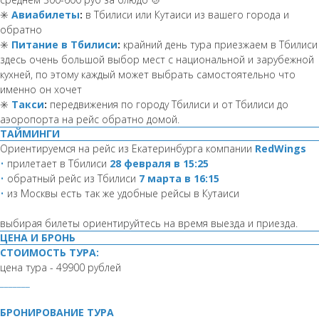
✳️
Авиабилеты
:
в Тбилиси или Кутаиси из вашего города и
обратно
✳️
Питание в Тбилиси
:
крайний день тура приезжаем в Тбилиси
здесь очень большой выбор мест с национальной и зарубежной
кухней, по этому каждый может выбрать самостоятельно что
именно он хочет
✳️
Такси
:
передвижения по городу Тбилиси и от Тбилиси до
аэоропорта на рейс обратно домой.
ТАЙМИНГИ
Ориентируемся на рейс из Екатеринбурга компании
RedWings
•
прилетает в Тбилиси
28 февраля в 15:25
•
обратный рейс из Тбилиси
7 марта в 16:15
•
из Москвы есть так же удобные рейсы в Кутаиси
выбирая билеты ориентируйтесь на время выезда и приезда.
ЦЕНА И БРОНЬ
СТОИМОСТЬ ТУРА:
цена тура - 49900 рублей
_______
БРОНИРОВАНИЕ ТУРА