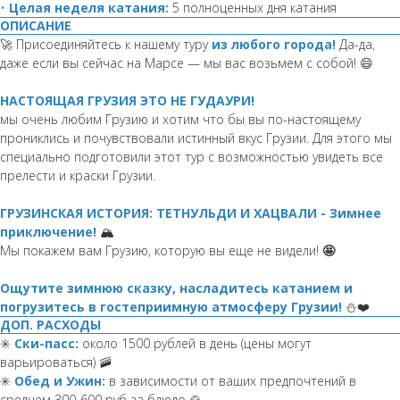
•
Целая неделя катания:
5 полноценных дня катания
ОПИСАНИЕ
🚀 Присоединяйтесь к нашему туру
из любого города!
Да-да,
даже если вы сейчас на Марсе — мы вас возьмем с собой! 😄
НАСТОЯЩАЯ ГРУЗИЯ ЭТО НЕ ГУДАУРИ!
мы очень любим Грузию и хотим что бы вы по-настоящему
прониклись и почувствовали истинный вкус Грузии. Для этого мы
специально подготовили этот тур с возможностью увидеть все
прелести и краски Грузии.
ГРУЗИНСКАЯ ИСТОРИЯ: ТЕТНУЛЬДИ И ХАЦВАЛИ - Зимнее
приключение!
🏔️
Мы покажем вам Грузию, которую вы еще не видели!
🤩
Ощутите зимнюю сказку, насладитесь катанием и
погрузитесь в гостеприимную атмосферу Грузии!
⛄❤️
ДОП. РАСХОДЫ
✳️
Ски-пасс:
около 1500 рублей в день (цены могут
варьироваться) 🚠
✳️
Обед и Ужин:
в зависимости от ваших предпочтений в
среднем 300-600 руб за блюдо 🍲