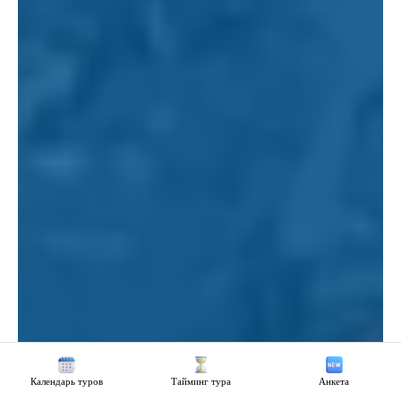
Календарь туров
Тайминг тура
Анкета