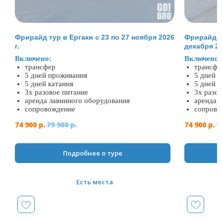
Фрирайд тур в Ергаки с 23 по 27 ноября 2026
Фрирайд ту
г.
декабря 20
Включено:
Включено:
трансфер
трансфе
5 дней проживания
5 дней 
5 дней катания
5 дней 
3х разовое питание
3х разо
аренда лавинного оборудования
аренда 
сопровождение
сопрово
74 900
р.
79 900
р.
74 900
р.
7
Подробнее о туре
Есть места