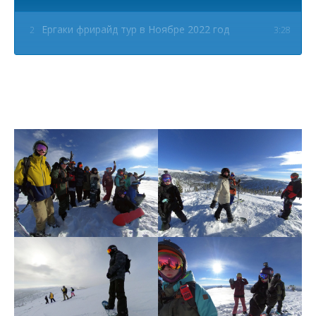
Ергаки фрирайд тур в Ноябре 2022 год
2
3:28
Спуск одним кадром
3
2:34
GO BRO TRAVEL
4
0:22
Обед в горах Приискового
5
0:20
Катаем фрирайд в солнечный день
6