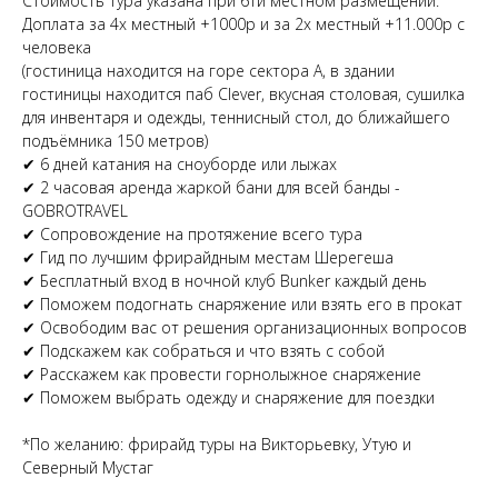
Стоимость тура указана при 6ти местном размещении.
Доплата за 4х местный +1000р и за 2х местный +11.000р с
человека
(гостиница находится на горе сектора А, в здании
гостиницы находится паб Clever, вкусная столовая, сушилка
для инвентаря и одежды, теннисный стол, до ближайшего
подъёмника 150 метров)
✔ 6 дней катания на сноуборде или лыжах
✔ 2 часовая аренда жаркой бани для всей банды -
GOBROTRAVEL
✔ Сопровождение на протяжение всего тура
✔ Гид по лучшим фрирайдным местам Шерегеша
✔ Бесплатный вход в ночной клуб Bunker каждый день
✔ Поможем подогнать снаряжение или взять его в прокат
✔ Освободим вас от решения организационных вопросов
✔ Подскажем как собраться и что взять с собой
✔ Расскажем как провести горнолыжное снаряжение
✔ Поможем выбрать одежду и снаряжение для поездки
*По желанию: фрирайд туры на Викторьевку, Утую и
Северный Мустаг
_______