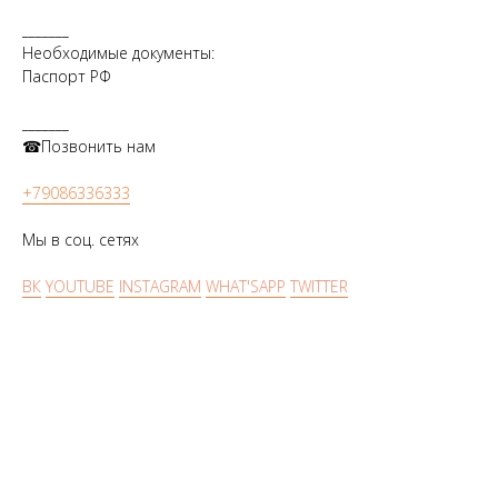
_______
Необходимые документы:
Паспорт РФ
_______
☎Позвонить нам
+79086336333
Мы в соц. сетях
ВК
YOUTUBE
INSTAGRAM
WHAT'SAPP
TWITTER