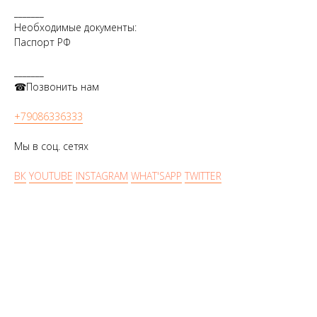
_______
Необходимые документы:
Паспорт РФ
_______
☎Позвонить нам
+79086336333
Мы в соц. сетях
ВК
YOUTUBE
INSTAGRAM
WHAT'SAPP
TWITTER