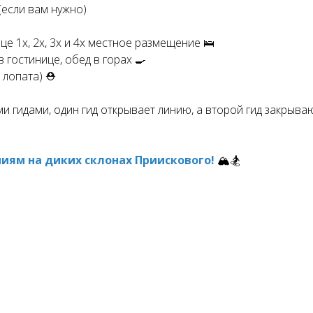
 (если вам нужно)
️
це 1х, 2х, 3х и 4х местное размещение 🛌
в гостинице, обед в горах 🍳
 лопата) ⛑️
ми гидами, один гид открывает линию, а второй гид закрыв
ям на диких склонах Приискового!
🏔️🏂