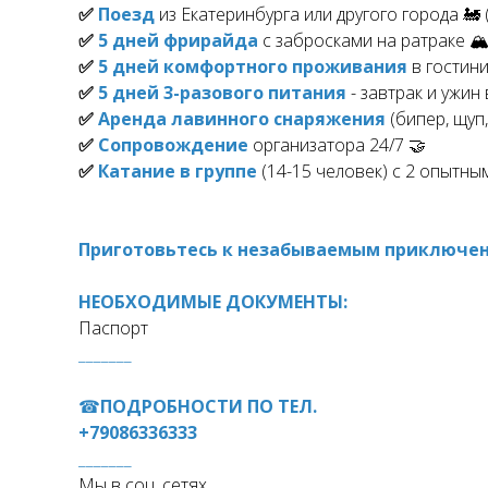
✅
Поезд
из Екатеринбурга или другого города 🚂
✅
5 дней фрирайда
с забросками на ратраке 🏔
✅
5 дней комфортного проживания
в гостини
✅
5 дней 3-разового питания
- завтрак и ужин 
✅
Аренда лавинного снаряжения
(бипер, щуп,
✅
Сопровождение
организатора 24/7 🤝
✅
Катание в группе
(14-15 человек) с 2 опытны
Приготовьтесь к незабываемым приключени
НЕОБХОДИМЫЕ ДОКУМЕНТЫ:
Паспорт
_______
☎
ПОДРОБНОСТИ ПО ТЕЛ.
+7908633633
3
_______
Мы в соц. сетях