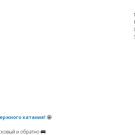
держного катания!
🤩
сковый и обратно 🚌