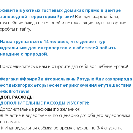
Живите в уютных гостевых домиках прямо в центре
заповедной территории Ергаки!
Вас ждут жаркая баня,
вкуснейшие блюда в столовой и потрясающие виды на горные
хребты и тайгу.
Наша группа всего 14 человек, что делает тур
идеальным для интровертов и любителей побыть
наедине с природой.
Присоединяйтесь к нам и откройте для себя волшебные Ергаки!
#ергаки #фрирайд #горнолыжныйотдых #дикаяприрода
#отдыхвгорах #горы #снег #приключения #путешествия
#GoBroTravel
ДОП. РАСХОДЫ
ДОПОЛНИТЕЛЬНЫЕ РАСХОДЫ И УСЛУГИ:
Дополнительные расходы (по желанию):
✳️ Участие в видеосъёмки по сценарию для общего видеоролика
на память
✳️ Индивидуальная съёмка во время спусков. по 3-4 спуска на