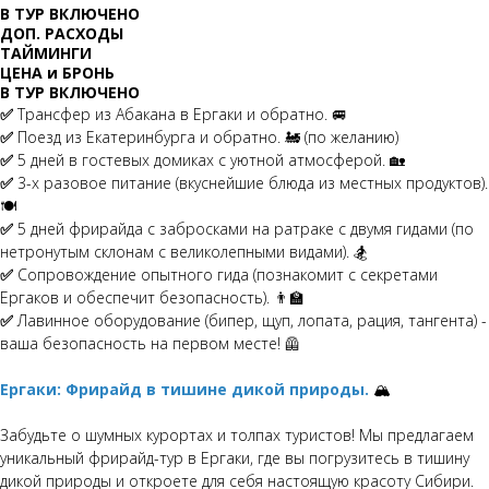
В ТУР ВКЛЮЧЕНО
ДОП. РАСХОДЫ
ТАЙМИНГИ
ЦЕНА и БРОНЬ
В ТУР ВКЛЮЧЕНО
✅
Трансфер из Абакана в Ергаки и обратно. 🚐
✅
Поезд из Екатеринбурга и обратно. 🚂 (по желанию)
✅
5 дней в гостевых домиках с уютной атмосферой. 🏡
✅
3-х разовое питание (вкуснейшие блюда из местных продуктов).
🍽️
✅
5 дней фрирайда с забросками на ратраке с двумя гидами (по
нетронутым склонам с великолепными видами). 🏂
✅
Сопровождение опытного гида (познакомит с секретами
Ергаков и обеспечит безопасность). 👨‍🏫
✅
Лавинное оборудование (бипер, щуп, лопата, рация, тангента) -
ваша безопасность на первом месте! 🦺
Ергаки: Фрирайд в тишине дикой природы.
🏔️
Забудьте о шумных курортах и толпах туристов! Мы предлагаем
уникальный фрирайд-тур в Ергаки, где вы погрузитесь в тишину
дикой природы и откроете для себя настоящую красоту Сибири.