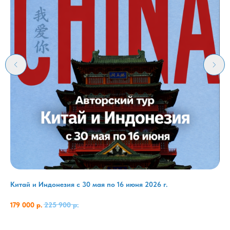
Китай и Индонезия с 30 мая по 16 июня 2026 г.
Фр
Вк
179 000
р.
225 900
р.
92