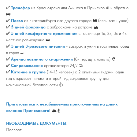
✅
Трансфер
из Красноярска или Ачинска в Приисковый и обратно
🚌
✅
Поезд
из Екатеринбурга или другого города 🚂 (если вам нужно)
✅
5 дней фрирайда
с забросками на ратраке 🏔️
✅
5 дней комфортного проживания
в гостинице 1х, 2х, 3х и 4х
местное размещение 🛌
✅
5 дней 3-разового питания
- завтрак и ужин в гостинице, обед
в горах 🍳
✅
Аренда лавинного снаряжения
(бипер, щуп, лопата) ⛑️
✅
Сопровождение
организатора 24/7 🤝
✅
Катание в группе
(14-15 человек) с 2 опытными гидами, один
гид открывает линию, а второй гид закрывают группу для
максимальной безопасности 👍
Приготовьтесь к незабываемым приключениям на диких
склонах Приискового!
🏔️🏂
НЕОБХОДИМЫЕ ДОКУМЕНТЫ:
Паспорт
_______