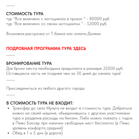
_______
СТОИМОСТЬ ТУРА
тур "Все включено с мотоциклом в прокат " - 80000 руб.
тур "Все включено со своим мотоциклом " - 52000 руб.
Возможна рассрочка от Т-банка или оплата Долями
ПОДРОБНАЯ ПРОГРАММА ТУРА ЗДЕСЬ
_______
БРОНИРОВАНИЕ ТУРА
Для брони места необходима предоплата в размере 25000 руб.
Оставшуюся часть не позднее чем за 30 дней до начала тура!
_______
Присоединиться из любого другого города
_______
В СТОИМОСТЬ ТУРА НЕ ВХОДИТ:
Трансфер до села Мульта не входит в стоимость тура. Добраться
можно на своей машине, обьединившись с другими участниками
тура и разделив расходы на бензин. Либо можно поехать с гидом
в Пежо Боксер при наличии свободных мест бесплатно (в Пежо
уровень комфорта средний)
Обед в 1 и 5 дни (в дороге)