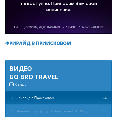
ФРИРАЙД В ПРИИСКОВОМ
.
ВИДЕО
GO BRO TRAVEL
6 видео
Фрирайд в Приисковом
1
0:42
Первый фрирайд тур в Приисковый 2018 год
2
3:41